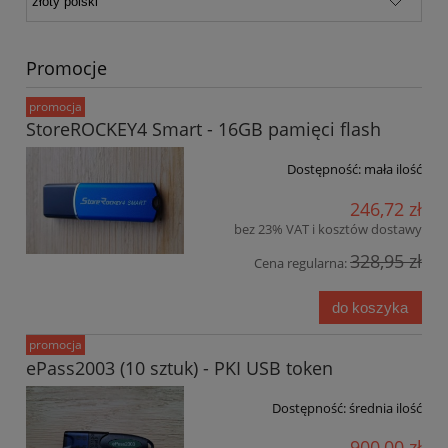
Promocje
promocja
StoreROCKEY4 Smart - 16GB pamięci flash
Dostępność:
mała ilość
246,72 zł
bez 23% VAT i kosztów dostawy
328,95 zł
Cena regularna:
do koszyka
promocja
ePass2003 (10 sztuk) - PKI USB token
Dostępność:
średnia ilość
900,00 zł