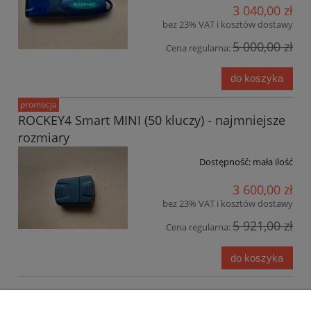
3 040,00 zł
bez 23% VAT i kosztów dostawy
5 000,00 zł
Cena regularna:
do koszyka
promocja
ROCKEY4 Smart MINI (50 kluczy) - najmniejsze
rozmiary
Dostępność:
mała ilość
3 600,00 zł
bez 23% VAT i kosztów dostawy
5 921,00 zł
Cena regularna:
do koszyka
Warunki zakupów