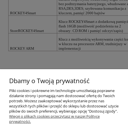
bez podtrzymania bateryjnego, wbudowane a
RSA,DES,3DES; szyfrowana komunikacja z
ROCKEY4Smart
kluczem, pamięć 2000 bajtów
Klucz ROCKEY4Smart z dodatkową pamięc
flash 16GB (możliwość podzielenia na 2
StoreROCKEY4Smart
obszary: CD ROM i pamięć odczyt/zapis)
Klucz z możliwością wykonywania części k
w kluczu na procesorze ARM, trudniejszy w
ROCKEY ARM
implementacji
Warunki zakupów
Dbamy o Twoją prywatność
Moje konto
Pliki cookies i pokrewne im technologie umożliwiają poprawne
działanie strony i pomagają nam dostosować ofertę do Twoich
potrzeb. Możesz zaakceptować wykorzystanie przez nas
Kontakt
wszystkich tych plików i przejść do sklepu lub dostosować użycie
plików do swoich preferencji, wybierając opcję "Dostosuj zgody".
Więcej o plikach cookies przeczytasz w naszej Polityce
prywatności.