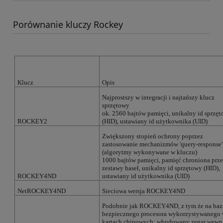
Porównanie kluczy Rockey
Klucz
Opis
Najprostszy w integracji i najtańszy klucz
sprzętowy
ok. 2560 bajtów pamięci, unikalny id sprzę
ROCKEY2
(HID), ustawiany id użytkownika (UID)
Zwiększony stopień ochrony poprzez
zastosowanie mechanizmów 'query-response'
(algorytmy wykonywane w kluczu)
1000 bajtów pamięci, pamięć chroniona prz
zestawy haseł, unikalny id sprzętowy (HID),
ROCKEY4ND
ustawiany id użytkownika (UID)
NetROCKEY4ND
Sieciowa wersja ROCKEY4ND
Podobnie jak ROCKEY4ND, z tym że na baz
bezpiecznego procesora wykorzystywanego
kartach chipowych; wbudowany zegar wewn