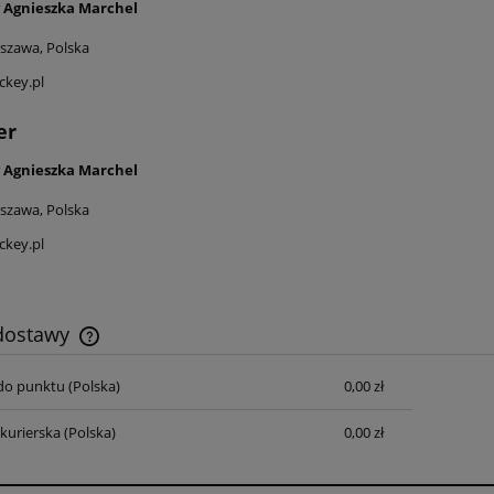
 Agnieszka Marchel
szawa, Polska
ckey.pl
er
 Agnieszka Marchel
szawa, Polska
ckey.pl
 dostawy
o punktu (Polska)
0,00 zł
Cena nie zawiera ewentualnych kosztów
płatności
kurierska (Polska)
0,00 zł