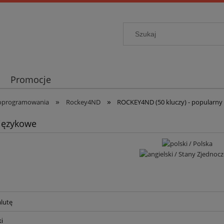
Promocje
»
»
a oprogramowania
Rockey4ND
ROCKEY4ND (50 kluczy) - popularny 
językowe
lutę