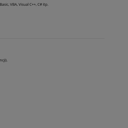
sic, VBA, Visual C++, C# itp.
cji).