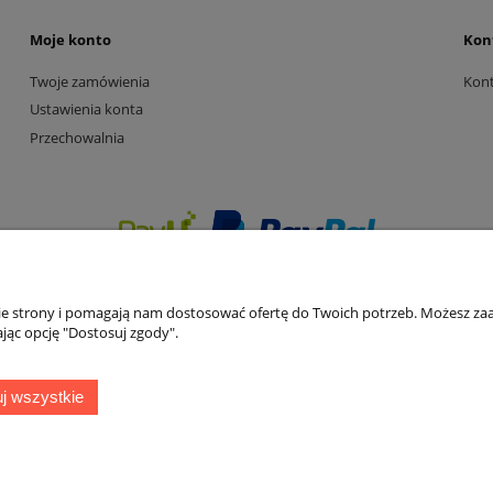
Moje konto
Kon
Twoje zamówienia
Kon
Ustawienia konta
Przechowalnia
nie strony i pomagają nam dostosować ofertę do Twoich potrzeb. Możesz zaa
jąc opcję "Dostosuj zgody".
j wszystkie