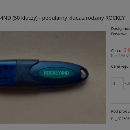
ND (50 kluczy) - popularny klucz z rodziny ROCKEY
Dostępnoś
Dostawa:
Cena nie zawiera ewent
3 
Cena:
płatności
bez 23% V
Cena regul
kpl
Kod produ
PL_202506