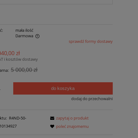
ć:
mała ilość
Darmowa
sprawdź formy dostawy
ualnych kosztów
040,00 zł
AT i kosztów dostawy
5 000,00 zł
arna:
do koszyka
.
dodaj do przechowalni
ktu:
R4ND-50-
zapytaj o produkt
10134927
poleć znajomemu