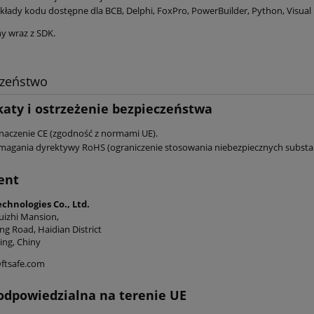
kłady kodu dostępne dla BCB, Delphi, FoxPro, PowerBuilder, Python, Visual Ba
y wraz z SDK.
czeństwo
katy i ostrzeżenie bezpieczeństwa
naczenie CE (zgodność z normami UE).
magania dyrektywy RoHS (ograniczenie stosowania niebezpiecznych substan
ent
chnologies Co., Ltd.
uizhi Mansion,
ng Road, Haidian District
ing, Chiny
@ftsafe.com
odpowiedzialna na terenie UE