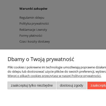
Warunki zakupów
Regulamin sklepu
Polityka prywatności
Reklamacje i zwroty
Formy płatności
Czas i koszty dostawy
Dbamy o Twoją prywatność
Pliki cookies i pokrewne im technologie umożliwiają poprawne działa
do sklepu lub dostosować użycie plików do swoich preferencji, wybiera
Więcej o plikach cookies przeczytasz w naszej Polityce prywatności.
zaakceptuj tylko niezbędne
dostosuj zgody
zaakceptu