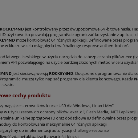
0 kluczy) - tani i łatwy
ROCKEY2 (10 kluczy) - tani i ła
cz sprzętowy USB
klucz sprzętowy USB
ROCKEY
4
ND
jest kontrolowany przez dwupoziomowe
64
-bitowe hasła. Ha
 ID użytkownika pozwalają programiście ograniczać korzystanie z aplikacji d
2 000,00 zł
500,00 zł
KEY
4
ND
może kontrolować
64
różnych aplikacji. Definiowane przez progr
3 289,50 zł
657,90 zł
 w kluczu w celu osiągnięcia tzw. ‘challenge-response authentication’.
regularna:
Cena regularna:
d łatwego i szybkiego w użyciu narzędzia do zabezpieczania plików .exe (tzw.
do koszyka
do koszyka
niem API pozwalającego na użycie bardziej złożonych metod w celu uzyska
EY
4
ND
jest sieciową wersją
ROCKEY
4
ND
. Dołączone oprogramowanie dla s
 Programiści muszą tylko napisać programy dla klienta końcowego. Każdy
N
czasie.
owe cechy produktu
ymagające sterowników klucze USB dla Windows, Linux i MAC
y w użyciu zestaw do ochrony plików .exe/ .dll, Flash Media, .NET i aplikacji 
ersalne unikalne sprzętowe ID oraz dodatkowe ID definiowalne przez prog
oduły do kontrolowania maksymalnie
64
różnych aplikacji
algorytmy do implementacji autoryzacji ‘challenge-response’
iwość zdalnej aktualizacji zawartości klucza