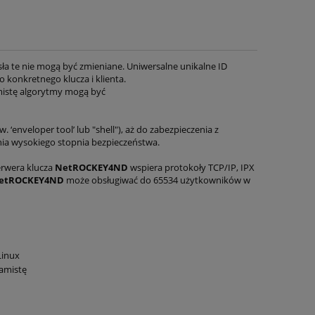
twy
ROCKEY4ND (50 kluczy) -
ROCKEY4ND (
popularny klucz z rodziny
popularny kl
ROCKEY
ROC
sła te nie mogą być zmieniane. Uniwersalne unikalne ID
o konkretnego klucza i klienta.
3 040,00 zł
760,
amistę algorytmy mogą być
5 000,00 zł
Cena regularna:
Cena regularna
 ‘enveloper tool’ lub "shell"), aż do zabezpieczenia z
do koszyka
do ko
nia wysokiego stopnia bezpieczeństwa.
erwera klucza
NetROCKEY
4
ND
wspiera protokoły TCP/IP, IPX
etROCKEY
4
ND
może obsługiwać do
65534
użytkowników w
Linux
ramistę