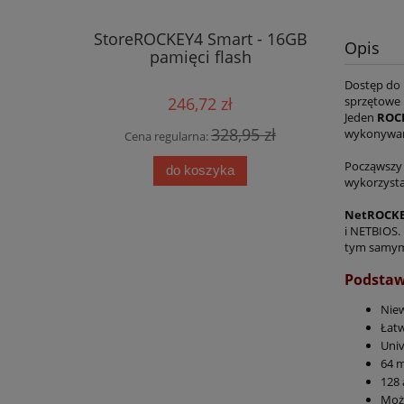
StoreROCKEY4 Smart - 16GB
ROCKEY2 (5
Opis
pamięci flash
klu
Dostęp do
sprzętowe i
246,72 zł
Jeden
ROC
328,95 zł
wykonywane
Cena regularna:
Cena 
Począwszy o
do koszyka
wykorzysta
NetROCK
i NETBIOS.
tym samym 
Podstaw
Niew
Łatw
Univ
64
m
128
Możl