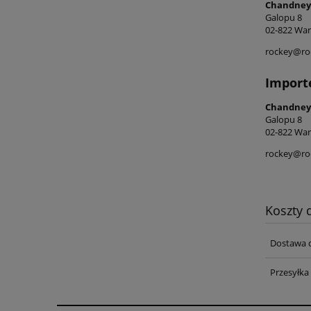
Chandney
Galopu 8
02-822 War
rockey@ro
Import
Chandney
Galopu 8
02-822 War
rockey@ro
Koszty
Dostawa d
Przesyłka 