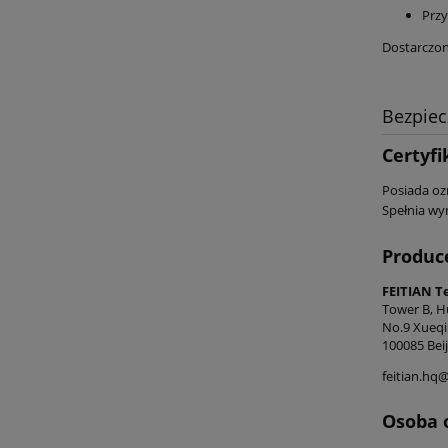
Przy
Dostarczon
Bezpie
Certyfi
Posiada oz
Spełnia wy
Produc
FEITIAN Te
Tower B, H
No.9 Xueqi
100085 Beij
feitian.hq
Osoba 