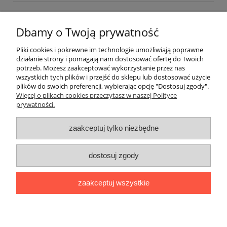
Warunki zakupów
Dbamy o Twoją prywatność
Moje konto
Pliki cookies i pokrewne im technologie umożliwiają poprawne
działanie strony i pomagają nam dostosować ofertę do Twoich
potrzeb. Możesz zaakceptować wykorzystanie przez nas
Kontakt
wszystkich tych plików i przejść do sklepu lub dostosować użycie
plików do swoich preferencji, wybierając opcję "Dostosuj zgody".
Więcej o plikach cookies przeczytasz w naszej Polityce
prywatności.
zaakceptuj tylko niezbędne
dostosuj zgody
zaakceptuj wszystkie
pokaż pełną wersję strony