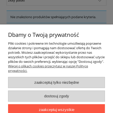
Nie znaleziono produktów spełniających podane kryteria.
Warunki zakupów
Dbamy o Twoją prywatność
Moje konto
Pliki cookies i pokrewne im technologie umożliwiają poprawne
działanie strony i pomagają nam dostosować ofertę do Twoich
potrzeb. Możesz zaakceptować wykorzystanie przez nas
Kontakt
wszystkich tych plików i przejść do sklepu lub dostosować użycie
plików do swoich preferencji, wybierając opcję "Dostosuj zgody".
Więcej o plikach cookies przeczytasz w naszej Polityce
prywatności.
zaakceptuj tylko niezbędne
dostosuj zgody
zaakceptuj wszystkie