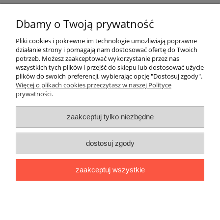
Warunki zakupów
Dbamy o Twoją prywatność
Moje konto
Pliki cookies i pokrewne im technologie umożliwiają poprawne
działanie strony i pomagają nam dostosować ofertę do Twoich
potrzeb. Możesz zaakceptować wykorzystanie przez nas
Kontakt
wszystkich tych plików i przejść do sklepu lub dostosować użycie
plików do swoich preferencji, wybierając opcję "Dostosuj zgody".
Więcej o plikach cookies przeczytasz w naszej Polityce
prywatności.
zaakceptuj tylko niezbędne
dostosuj zgody
zaakceptuj wszystkie
pokaż pełną wersję strony