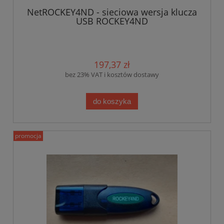
NetROCKEY4ND - sieciowa wersja klucza
USB ROCKEY4ND
197,37 zł
bez 23% VAT i kosztów dostawy
do koszyka
promocja