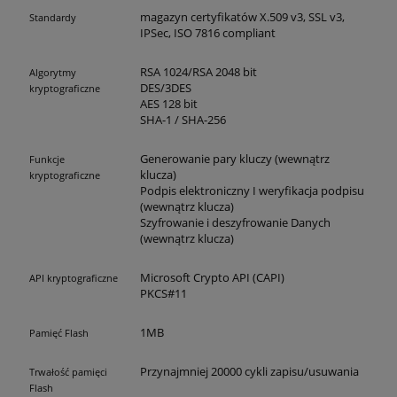
magazyn certyfikatów X.509 v3, SSL v3,
Standardy
IPSec, ISO 7816 compliant
RSA 1024/RSA 2048 bit
Algorytmy
DES/3DES
kryptograficzne
AES 128 bit
SHA-1 / SHA-256
Generowanie pary kluczy (wewnątrz
Funkcje
klucza)
kryptograficzne
Podpis elektroniczny I weryfikacja podpisu
(wewnątrz klucza)
Szyfrowanie i deszyfrowanie Danych
(wewnątrz klucza)
Microsoft Crypto API (CAPI)
API kryptograficzne
PKCS#11
1MB
Pamięć Flash
Przynajmniej 20000 cykli zapisu/usuwania
Trwałość pamięci
Flash