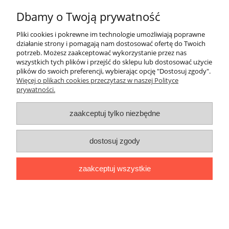
Warunki zakupów
Dbamy o Twoją prywatność
Moje konto
Pliki cookies i pokrewne im technologie umożliwiają poprawne
działanie strony i pomagają nam dostosować ofertę do Twoich
potrzeb. Możesz zaakceptować wykorzystanie przez nas
Kontakt
wszystkich tych plików i przejść do sklepu lub dostosować użycie
plików do swoich preferencji, wybierając opcję "Dostosuj zgody".
Więcej o plikach cookies przeczytasz w naszej Polityce
prywatności.
zaakceptuj tylko niezbędne
dostosuj zgody
zaakceptuj wszystkie
pokaż pełną wersję strony
Sklep internetowy Shoper.pl