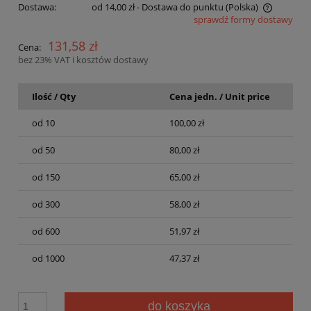
Dostawa:
od 14,00 zł
- Dostawa do punktu (Polska)
sprawdź formy dostawy
Cena nie zawiera ewentualnych kosztów płatności
131,58 zł
Cena:
bez 23% VAT i kosztów dostawy
Ilość / Qty
Cena jedn. / Unit price
od 10
100,00 zł
od 50
80,00 zł
od 150
65,00 zł
od 300
58,00 zł
od 600
51,97 zł
od 1000
47,37 zł
do koszyka