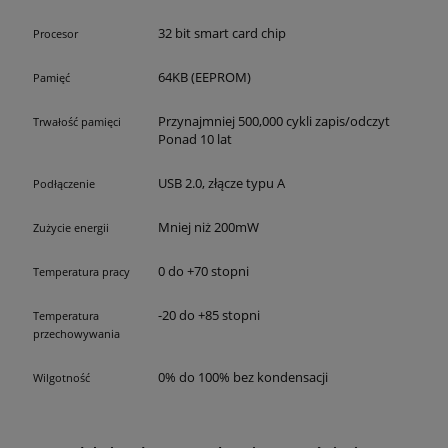
32 bit smart card chip
Procesor
64KB (EEPROM)
Pamięć
Przynajmniej 500,000 cykli zapis/odczyt
Trwałość pamięci
Ponad 10 lat
USB 2.0, złącze typu A
Podłączenie
Mniej niż 200mW
Zużycie energii
0 do +70 stopni
Temperatura pracy
-20 do +85 stopni
Temperatura
przechowywania
0% do 100% bez kondensacji
Wilgotność