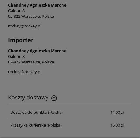
Chandney Agnieszka Marchel
Galopu 8
02-822 Warszawa, Polska
rockey@rockey.pl
Importer
Chandney Agnieszka Marchel
Galopu 8
02-822 Warszawa, Polska
rockey@rockey.pl
Koszty dostawy
Cena nie zawiera ewentualnych kosztów płatności
Dostawa do punktu (Polska)
14,00 zł
Przesyłka kurierska (Polska)
16,00 zł